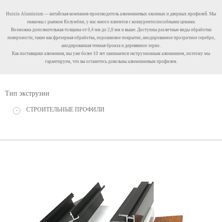
Huixin Aluminium — китайская компания-производитель алюминиевых оконных и дверных профилей. Мы
знакомы с рынком Колумбии, у нас много клиентов с конкурентоспособными ценами.
Возможна дополнительная толщина от 0,4 мм до 2,0 мм и выше. Доступны различные виды обработки
поверхности, такие как фрезерная обработка, порошковое покрытие, анодированное прозрачное серебро,
анодированная темная бронза и деревянное зерно.
Как поставщики алюминия, мы уже более 10 лет занимаемся экструзионным алюминием, поэтому мы
гарантируем, что вы останетесь довольны алюминиевым профилем.
Тип экструзии
СТРОИТЕЛЬНЫЕ ПРОФИЛИ
+